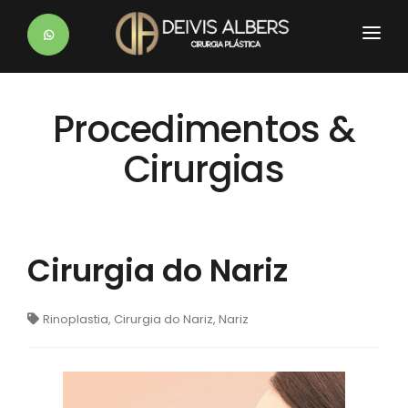
HOME
Procedimentos &
DR. DEIVIS
Cirurgias
CLÍNICAS
PROCEDIMENTOS
BLOG
Cirurgia do Nariz
PÓS-OPERATÓRIO
Rinoplastia, Cirurgia do Nariz, Nariz
CONTATO