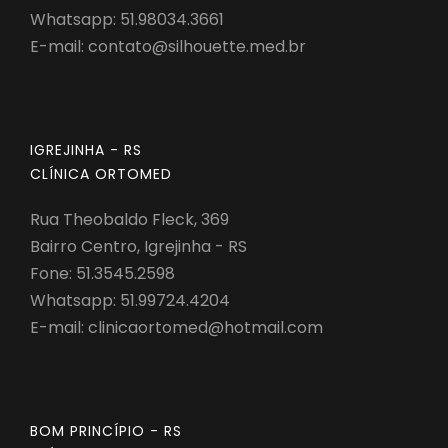
Whatsapp:
51.98034.3661
E-mail:
contato@silhouette.med.br
IGREJINHA - RS
CLÍNICA ORTOMED
Rua Theobaldo Fleck, 369
Bairro Centro, Igrejinha - RS
Fone: 51.3545.2598
Whatsapp:
51.99724.4204
E-mail:
clinicaortomed@hotmail.com
BOM PRINCÍPIO - RS