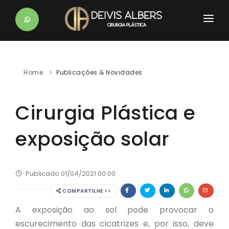
HOME
DR. DEIVIS
Home
Publicações & Novidades
CLÍNICAS
Cirurgia Plástica e
PROCEDIMENTOS
exposição solar
BLOG
PÓS-OPERATÓRIO
Publicado 01/04/2021 00:00
CONTATO
COMPARTILHE >>
A exposição ao sol pode provocar o
escurecimento das cicatrizes e, por isso, deve