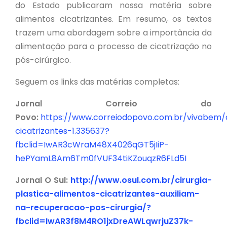
do Estado publicaram nossa matéria sobre
alimentos cicatrizantes. Em resumo, os textos
trazem uma abordagem sobre a importância da
alimentação para o processo de cicatrização no
pós-cirúrgico.
Seguem os links das matérias completas:
Jornal Correio do
Povo:
https://www.correiodopovo.com.br/vivabem/
cicatrizantes-1.335637?
fbclid=IwAR3cWraM48X4026qGT5jIiP-
hePYamL8Am6Tm0fVUF34tiKZouqzR6FLd5I
Jornal O Sul:
http://www.osul.com.br/cirurgia-
plastica-alimentos-cicatrizantes-auxiliam-
na-recuperacao-pos-cirurgia/?
fbclid=IwAR3f8M4RO1jxDreAWLqwrjuZ37k-