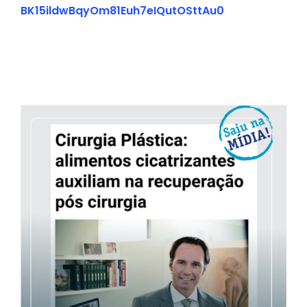
BK15ildwBqyOm81Euh7eIQutOSttAu0