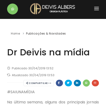
HOME
DR. DEIVIS
Home
Publicações & Novidades
CLÍNICAS
Dr Deivis na mídia
PROCEDIMENTOS
BLOG
Publicado 30/04/2019 13:52
PÓS-OPERATÓRIO
Atualizado 30/04/2019 13:53
CONTATO
COMPARTILHE >>
#SAIUNAMÍDIA
Na última semana, alguns dos principais jornais