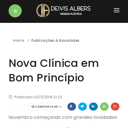
HOME
DR. DEIVIS
Home
Publicações & Novidades
CLÍNICAS
Nova Clínica em
PROCEDIMENTOS
Bom Princípio
BLOG
PÓS-OPERATÓRIO
Publicado 02/11/2018 21:23
CONTATO
COMPARTILHE >>
Novembro começando com grandes novidades!