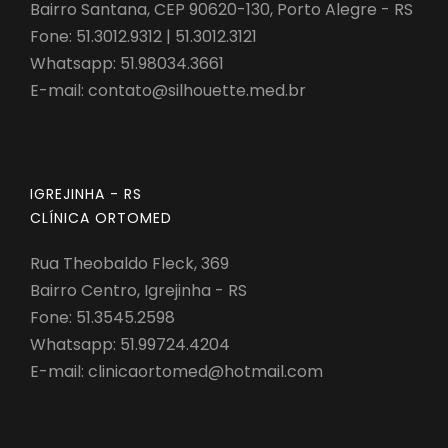
Bairro Santana, CEP 90620-130, Porto Alegre - RS
Fone: 51.3012.9312 | 51.3012.3121
Whatsapp:
51.98034.3661
E-mail:
contato@silhouette.med.br
IGREJINHA - RS
CLÍNICA ORTOMED
Rua Theobaldo Fleck, 369
Bairro Centro, Igrejinha - RS
Fone: 51.3545.2598
Whatsapp:
51.99724.4204
E-mail:
clinicaortomed@hotmail.com